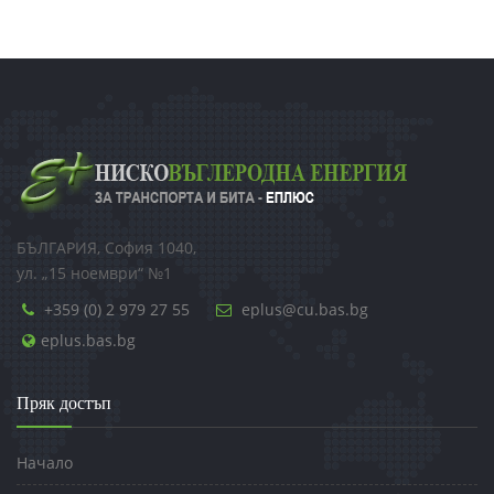
БЪЛГАРИЯ, София 1040,
ул. „15 ноември“ №1
+359 (0) 2 979 27 55
eplus@cu.bas.bg
eplus.bas.bg
Пряк достъп
Начало