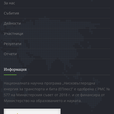
За нас
Събития
Дейности
Участници
Резултати
Отчети
Информация
Националната научна програма „Нисковъглеродна
енергия за транспорта и бита (ЕПлюс)” е одобрена с РМС №
577 на Министерския съвет от 2018 г. и се финансира от
Министерство на образованието и науката.