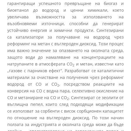
гарантиращи успешното превръщане на биогаз и
биоетанол до водород и ценни химикали, което
увеличава възможността за използването на
възобновяеми източници, способни да генерират
устойчиво енергия и химични продукти. Синтезирани
са катализатори за получаване на водород чрез
реформинг на метан с въглероден диоксид. Този процес
има важно значение за опазването на околната среда,
защото води до намаляване на концентрациите на
натрупаните в атмосферата СО
и метан, известни като
2
„газове с парников ефект“. Разработват се каталитични
материали за очистване на получения чрез реформинг
водород от СО и СО
, посредством реакциите на
2
конверсия на СО с водна пара, селективно окисление на
СО и метаниране на СО и СО
. Синтезират се зеолити от
2
въглищна пепел, които след подходящи модификации
се използват за сорбенти с висок сорбционен капацитет
по отношение на въглероден диоксид. По този начин
ползата за индустрията и околната среда може да бъде