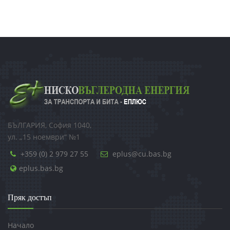
БЪЛГАРИЯ, София 1040,
ул. „15 ноември“ №1
+359 (0) 2 979 27 55
eplus@cu.bas.bg
eplus.bas.bg
Пряк достъп
Начало