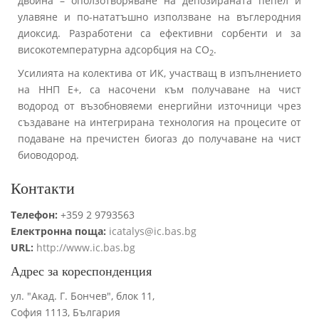
двойна – оползотворяване на депозираната пепел и
улавяне и по-нататъшно използване на въглеродния
диоксид. Разработени са ефективни сорбенти и за
високотемпературна адсорбция на СО
.
2
Усилията на колектива от ИК, участващ в изпълнението
на ННП Е+, са насочени към получаване на чист
водород от възобновяеми енергийни източници чрез
създаване на интегрирана технология на процесите от
подаване на пречистен биогаз до получаване на чист
биоводород.
Контакти
Телефон:
+359 2 9793563
Електронна поща:
icatalys@ic.bas.bg
URL:
http://www.ic.bas.bg
Адрес за кореспонденция
ул. "Акад. Г. Бончев", блок 11,
София 1113, България