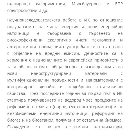
сканираща калориметрия, Мьосбауерова и ЕПР
спектроскопии и др.
Научноизследователската работа в ИК по отношение
получаването на чиста енергия и нови енергийни
източници е съобразена с търсенето на
високоефективни екологично чисти технологии и
алтернативни горива, чиято употреба не е съпътствана
с отделяне на вредни емисии. Дейностите са в
хармония с националните и европейски приоритети в
тази област и имат обща основа с изследванията на
нови наноструктурирани материали с
мултифункционални повърхности и наноматериали с
контролиран дизайн и подобрени каталитични
свойства. През последните години за първи път в ИК
стартира получаването на водород чрез процесите на
реформинг на метан (паров, сух и автотермичен) и от
възобновяеми енергийни източници: реформинг на
биогаз и на биоетанол, получени от остатъчна биомаса.
Създадени са високо ефективни катализатори,