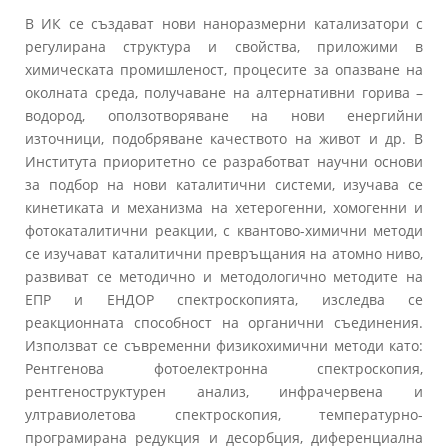
В ИК се създават нови наноразмерни катализатори с
регулирана структура и свойства, приложими в
химическата промишленост, процесите за опазване на
околната среда, получаване на алтернативни горива –
водород, оползотворяване на нови енергийни
източници, подобряване качеството на живот и др. В
Института приоритетно се разработват научни основи
за подбор на нови каталитични системи, изучава се
кинетиката и механизма на хетерогенни, хомогенни и
фотокаталитични реакции, с квантово-химични методи
се изучават каталитични превръщания на атомно ниво,
развиват се методично и методологично методите на
ЕПР и ЕНДОР спектроскопията, изследва се
реакционната способност на органични съединения.
Използват се съвременни физикохимични методи като:
Рентгенова фотоелектронна спектроскопия,
рентгеноструктурен анализ, инфрачервена и
ултравиолетова спектроскопия, температурно-
програмирана редукция и десорбция, диференциална