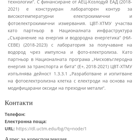
технологии“. С финансиране от АЕЦ-Козлодуй ЕАД (2018-
2021) е конструиран лабораторен контур за
високотемпературни електрохимични и
фотоелектрохимични измервания. ЦВТ-ХТМУ участва
като партньор в Националната инфраструктура
„Съхранение на енергия и водородна енергетика“ (НИ-
СЕВЕ) (2018-2023) с лаборатория за получаване на
водород чрез импулсна и фото-електролиза. Като
партньор в Националната програма „Нисковъглероднa
енергия за транспорта и бита“ (Е+, 2018-2021) ЦВТ-ХТМУ
изпълнява дейност 1.3.3.1 „Разработване и изпитване
на фотоелектролизна клетка с електроди на основа на
модифицарани оксиди на преходни метали“.
Контакти
Телефон:
Електронна поща:
URL:
https://dl.uctm.edu/bg/?q=node/1
Адрес за кореспонденция