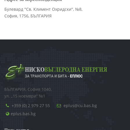
Булевард "Св. Климент Охридски", №8,
София, 1756, БЪЛГАРИЯ
БЪЛГАРИЯ, София 1040,
ул. „15 ноември“ №1
+359 (0) 2 979 27 55
eplus@cu.bas.bg
eplus.bas.bg