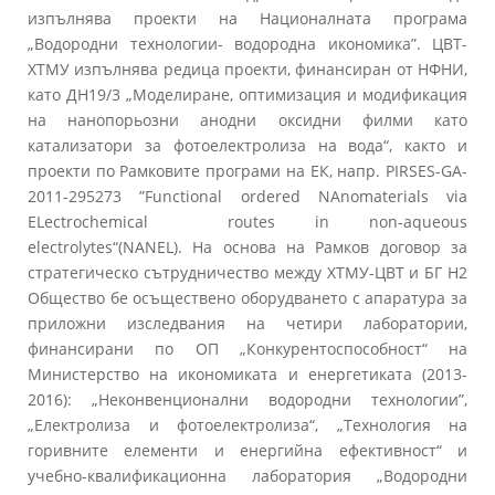
изпълнява проекти на Националната програма
„Водородни технологии- водородна икономика”. ЦВТ-
ХТМУ изпълнява редица проекти, финансиран от НФНИ,
като ДН19/3 „Моделиране, оптимизация и модификация
на нанопорьозни анодни оксидни филми като
катализатори за фотоелектролиза на вода“, както и
проекти по Рамковите програми на ЕК, напр. PIRSES-GA-
2011-295273 ”Functional ordered NAnomaterials via
ELectrochemical routes in non-aqueous
electrolytes“(NANEL). На основа на Рамков договор за
стратегическо сътрудничество между ХТМУ-ЦВТ и БГ Н2
Общество бе осъществено оборудването с апаратура за
приложни изследвания на четири лаборатории,
финансирани по ОП „Конкурентоспособност“ на
Министерство на икономиката и енергетиката (2013-
2016): „Неконвенционални водородни технологии”,
„Електролиза и фотоелектролиза“, „Технология на
горивните елементи и енергийна ефективност“ и
учебно-квалификационна лаборатория „Водородни